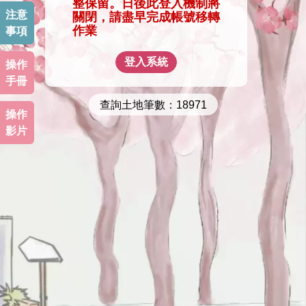
整保留。日後此登入機制將
注意
關閉，請盡早完成帳號移轉
作業
事項
登入系統
操作
手冊
查詢土地筆數：18971
操作
影片